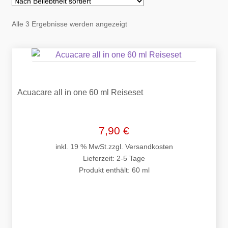
Lieferzeiten für DHL und Hermes
Nach
Alle 3 Ergebnisse werden angezeigt
Mein Konto
Beliebtheit
sortiert
Nehmen Sie Kontakt mit uns auf
Registrieren / Neuanmeldung
Acuacare all in one 60 ml Reiseset
Versandkosten
7,90
€
Vertrag widerrufen
inkl. 19 % MwSt.
zzgl.
Versandkosten
Lieferzeit:
2-5 Tage
Warenkorb
Produkt enthält: 60
ml
Widerrufsbelehrung
Zahlung erfolgreich