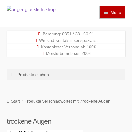
Zur
Zum
Menü
Navigation
Inhalt
springen
springen
Start
Beratung: 0351 / 28 160 91
Wir sind Kontaktlinsenspezialist
Allgemeine Geschäftsbedingungen
Kostenloser Versand ab 100€
Meisterbetrieb seit 2004
Echtheit von Bewertungen
Suchen
Suchen
Elektronisches Widerrufsformular
nach:
Hinweise zum Datenschutz
Start
Produkte verschlagwortet mit „trockene Augen“
Impressum
trockene Augen
Kasse