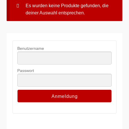
Lieferzeiten für DHL und Hermes
Es wurden keine Produkte gefunden, die
deiner Auswahl entsprechen.
Mein Konto
Nehmen Sie Kontakt mit uns auf
Benutzername
Registrieren / Neuanmeldung
Versandkosten
Passwort
Vertrag widerrufen
Warenkorb
Widerrufsbelehrung
Zahlung erfolgreich