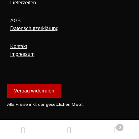
Lieferzeiten
AGB
Datenschutzerklärung
Kontakt
Impressum
Vertrag widerrufen
Alle Preise inkl. der gesetzlichen MwSt.
0
Suchen
Suchen
Cookie Consent mit Real Cookie Banner