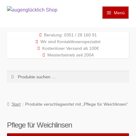
Zur
Zum
Menü
Navigation
Inhalt
springen
springen
Start
Beratung: 0351 / 28 160 91
Wir sind Kontaktlinsenspezialist
Allgemeine Geschäftsbedingungen
Kostenloser Versand ab 100€
Meisterbetrieb seit 2004
Echtheit von Bewertungen
Suchen
Suchen
Elektronisches Widerrufsformular
nach:
Hinweise zum Datenschutz
Start
Produkte verschlagwortet mit „Pflege für Weichlinsen“
Impressum
Pflege für Weichlinsen
Kasse